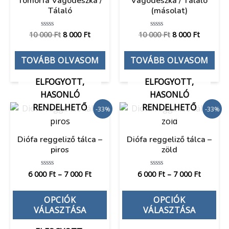
Tömörfa Vágódeszka /
Vágódeszka / Tálaló
Tálaló
(másolat)
10 000
Ft
8 000
Ft
10 000
Ft
8 000
Ft
Értékelés:
Értékelés:
0
0
/
/
5
5
TOVÁBB OLVASOM
TOVÁBB OLVASOM
ELFOGYOTT,
ELFOGYOTT,
HASONLÓ
HASONLÓ
RENDELHETŐ
RENDELHETŐ
-33%
-33%
Diófa reggeliző tálca –
Diófa reggeliző tálca –
piros
zöld
6 000
Ft
–
7 000
Ft
6 000
Ft
–
7 000
Ft
Értékelés:
Értékelés:
0
0
/
/
5
5
OPCIÓK
OPCIÓK
VÁLASZTÁSA
VÁLASZTÁSA