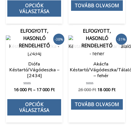
5
5
OPCIÓK
TOVÁBB OLVASOM
VÁLASZTÁSA
ELFOGYOTT,
ELFOGYOTT,
HASONLÓ
HASONLÓ
-38%
-31%
RENDELHETŐ
RENDELHETŐ
Diófa
Akácfa
Késtartó/Vágódeszka –
Késtartó/Vágódeszka/Tálal
[2434]
– fehér
16 000
Ft
–
17 000
Ft
26 000
Ft
18 000
Ft
Értékelés:
Értékelés:
0
0
/
/
5
5
OPCIÓK
TOVÁBB OLVASOM
VÁLASZTÁSA