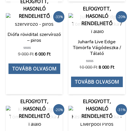
ELFOGYOTT,
HASONLÓ
ELFOGYOTT,
RENDELHETŐ
HASONLÓ
-33%
-20%
RENDELHETŐ
Diófa rövidital szervírozó
– piros
Juharfa Live Edge
Tömörfa Vágódeszka /
Tálaló
9 000
Ft
6 000
Ft
Értékelés:
0
/
5
10 000
Ft
8 000
Ft
Értékelés:
TOVÁBB OLVASOM
0
/
5
TOVÁBB OLVASOM
ELFOGYOTT,
ELFOGYOTT,
HASONLÓ
HASONLÓ
-20%
-31%
RENDELHETŐ
RENDELHETŐ