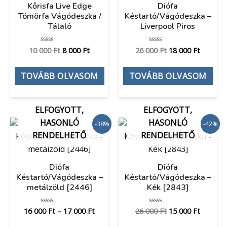
Kőrisfa Live Edge
Diófa
Tömörfa Vágódeszka /
Késtartó/Vágódeszka –
Tálaló
Liverpool Piros
10 000
Ft
8 000
Ft
26 000
Ft
18 000
Ft
Értékelés:
Értékelés:
0
0
/
/
5
5
TOVÁBB OLVASOM
TOVÁBB OLVASOM
ELFOGYOTT,
ELFOGYOTT,
HASONLÓ
HASONLÓ
-38%
-42%
RENDELHETŐ
RENDELHETŐ
Diófa
Diófa
Késtartó/Vágódeszka –
Késtartó/Vágódeszka –
metálzöld [2446]
Kék [2843]
16 000
Ft
–
17 000
Ft
26 000
Ft
15 000
Ft
Értékelés:
Értékelés:
0
0
/
/