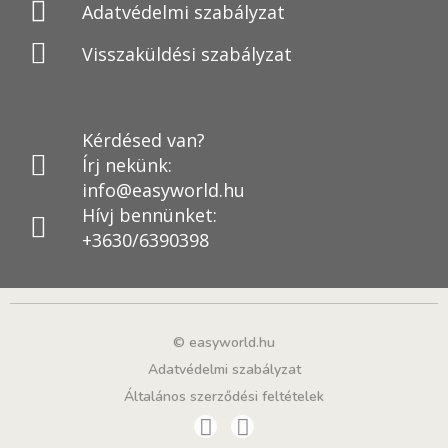
Adatvédelmi szabályzat
Visszaküldési szabályzat
Kérdésed van?
Írj nekünk:
info@easyworld.hu
Hívj bennünket:
+3630/6390398
© easyworld.hu
Adatvédelmi szabályzat
Általános szerződési feltételek