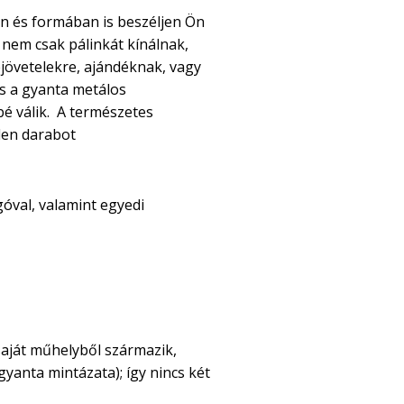
an és formában is beszéljen Ön
 nem csak pálinkát kínálnak,
jövetelekre, ajándéknak, vagy
és a gyanta metálos
é válik. A természetes
den darabot
óval, valamint egyedi
rmékeket?
aját műhelyből származik,
 gyanta mintázata); így nincs két