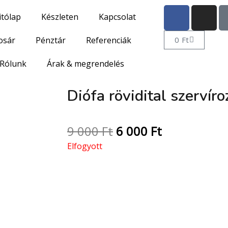
itólap
Készleten
Kapcsolat
osár
Pénztár
Referenciák
0
Ft
Rólunk
Árak & megrendelés
Diófa rövidital szervíro
9 000
Ft
6 000
Ft
Elfogyott
Kézzel készült e
rövidital kínáló t