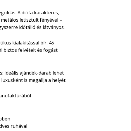
ldás: A diófa karakteres,
metálos letisztult fényével –
yszerre időtálló és látványos.
tikus kialakítással bír, 45
 biztos felvételt és fogást
s: Ideális ajándék-darab lehet
luxusként is megállja a helyét.
anufaktúrából
épben
dves ruhával