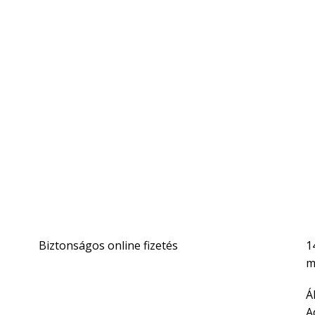
Biztonságos online fizetés
1
m
Partnereink:
Á
A