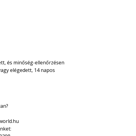
tt, és minőség-ellenőrzésen
agy elégedett, 14 napos
van?
world.hu
nket: