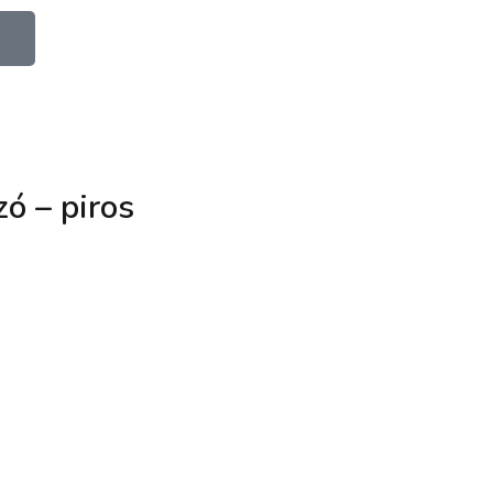
zó – piros
poxy-fa
álca