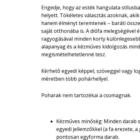
Engedje, hogy az esték hangulata stílusb
helyett. Tökéletes választás azoknak, akik
hanem élményt teremtenek – baráti össze
saját otthonába is. A diófa melegségével 
ragyogásával minden korty különlegesebb
alapanyag és a kézműves kidolgozás min
megismételhetetlenné tesz.
Kérhető egyedi képpel, szöveggel vagy log
méretben több pohárhellyel.
Poharak nem tartozékai a csomagnak.
Miért válassza ezeket a te
Kézműves minőség: Minden darab s
egyedi jellemzőkkel (a fa erezete, a
pontosan egyforma darab.