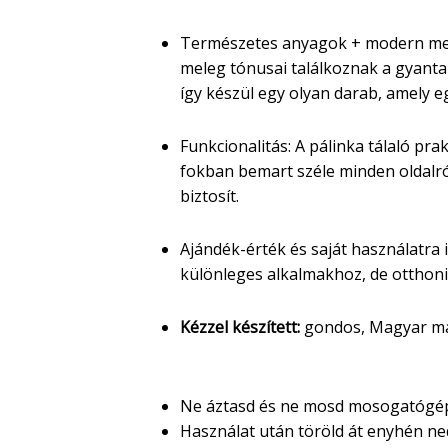
Természetes anyagok + modern mego
meleg tónusai találkoznak a gyanta 
így készül egy olyan darab, amely eg
Funkcionalitás: A pálinka tálaló prak
fokban bemart széle minden oldalról
biztosít.
Ajándék-érték és saját használatra i
különleges alkalmakhoz, de otthoni 
Kézzel készített:
gondos, Magyar m
Ápolási javaslat
Ne áztasd és ne mosd mosogatóg
Használat után töröld át enyhén ne