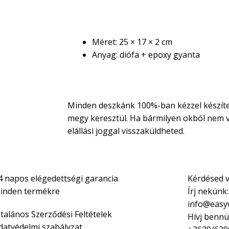
Műszaki adatok
Méret: 25 × 17 × 2 cm
Anyag: diófa + epoxy gyanta
Vásárlási garancia
Minden deszkánk 100%-ban kézzel készíte
megy keresztül. Ha bármilyen okból nem v
elállási joggal visszaküldheted.
4 napos elégedettségi garancia
Kérdésed 
inden termékre
Írj nekünk:
info@easy
ltalános Szerződési Feltételek
Hívj bennü
datvédelmi szabályzat