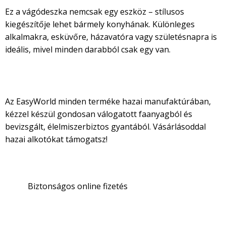
Ez a vágódeszka nemcsak egy eszköz – stílusos
kiegészítője lehet bármely konyhának. Különleges
alkalmakra, esküvőre, házavatóra vagy születésnapra is
ideális, mivel minden darabból csak egy van.
100% magyar kézműves termék
Az EasyWorld minden terméke hazai manufaktúrában,
kézzel készül gondosan válogatott faanyagból és
bevizsgált, élelmiszerbiztos gyantából. Vásárlásoddal
hazai alkotókat támogatsz!
Biztonságos online fizetés
Partnereink: