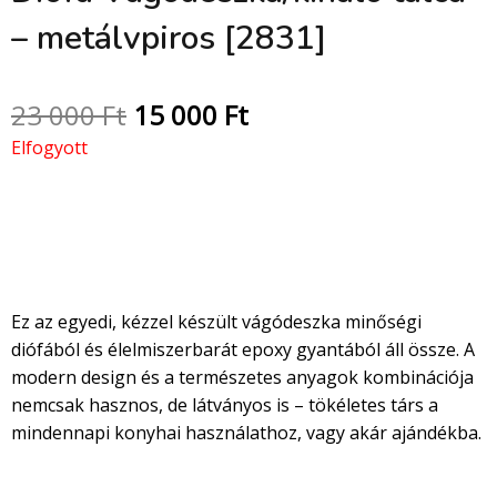
– metálvpiros [2831]
23 000
Ft
15 000
Ft
Elfogyott
Prémium epoxy-fa vágódeszka
kézzel készítve – EasyWorld
Ez az egyedi, kézzel készült vágódeszka minőségi
diófából és élelmiszerbarát epoxy gyantából áll össze. A
modern design és a természetes anyagok kombinációja
nemcsak hasznos, de látványos is – tökéletes társ a
mindennapi konyhai használathoz, vagy akár ajándékba.
Miért válaszd ezt a deszkát?