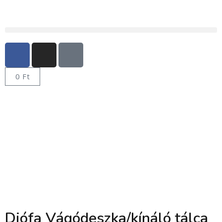
0
Ft
Diófa Vágódeszka/kínáló tálca