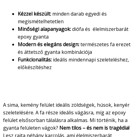
Kézzel készült:
minden darab egyedi és
megismételhetetlen
Minőségi alapanyagok:
diófa és élelmiszerbarát
epoxy gyanta
Modern és elegáns design:
természetes fa erezet
és áttetsző gyanta kombinációja
Funkcionalitás:
ideális mindennapi szeleteléshez,
előkészítéshez
Használat és ápolás
Hogyan használd helyesen?
A sima, kemény felület ideális zöldségek, húsok, kenyér
szeletelésére. A fa része ideális vágásra, míg az epoxy
felület elsősorban tálalásra alkalmas. Mi történik, ha a
gyanta felületen vágok?
Nem tilos – és nem is tragédia!
Lesz rajta néhány karcolás, ami élelmiszerbarát