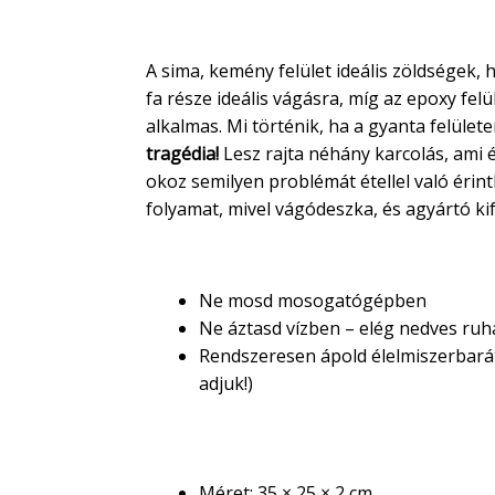
Hogyan használd helyesen
A sima, kemény felület ideális zöldségek, 
fa része ideális vágásra, míg az epoxy felü
alkalmas. Mi történik, ha a gyanta felüle
tragédia!
Lesz rajta néhány karcolás, ami 
okoz semilyen problémát étellel való éri
folyamat, mivel vágódeszka, és agyártó kif
Ápolási útmutató
Ne mosd mosogatógépben
Ne áztasd vízben – elég nedves ruhá
Rendszeresen ápold élelmiszerbarát
adjuk!)
Termékjellemzők
Méret: 35 × 25 × 2 cm