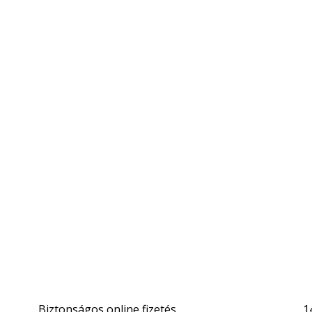
Biztonságos online fizetés
1