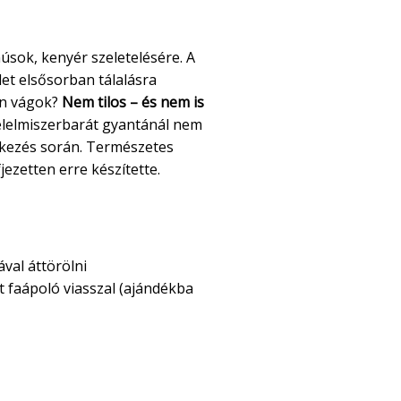
?
húsok, kenyér szeletelésére. A
let elsősorban tálalásra
ten vágok?
Nem tilos – és nem is
élelmiszerbarát gyantánál nem
ntkezés során. Természetes
jezetten erre készítette.
val áttörölni
 faápoló viasszal (ajándékba