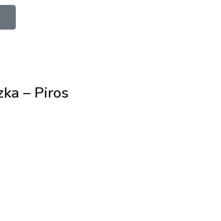
ka – Piros
fa
l készítve –