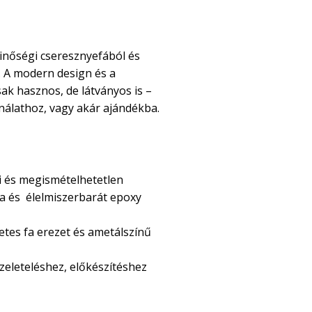
minőségi cseresznyefából és
. A modern design és a
k hasznos, de látványos is –
nálathoz, vagy akár ajándékba.
t?
 és megismételhetetlen
a és élelmiszerbarát epoxy
tes fa erezet és ametálszínű
zeleteléshez, előkészítéshez