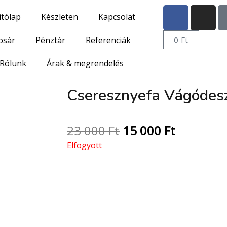
itólap
Készleten
Kapcsolat
osár
Pénztár
Referenciák
0
Ft
Rólunk
Árak & megrendelés
Cseresznyefa Vágódesz
23 000
Ft
15 000
Ft
Elfogyott
Prémium epoxy-
vágódeszka kézze