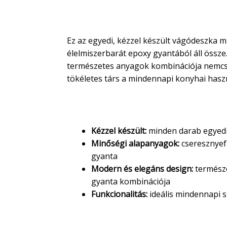
EasyWorld
Ez az egyedi, kézzel készült vágódeszka 
élelmiszerbarát epoxy gyantából áll össze
természetes anyagok kombinációja nemcsa
tökéletes társ a mindennapi konyhai hasz
Miért válaszd ezt a deszká
Kézzel készült:
minden darab egyedi
Minőségi alapanyagok:
cseresznyef
gyanta
Modern és elegáns design:
természe
gyanta kombinációja
Funkcionalitás:
ideális mindennapi s
Használat és ápolás