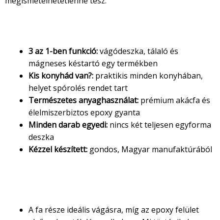
megismételhetetlenné tesz.
Miért különleges ez a vágódeszka?
3 az 1-ben funkció:
vágódeszka, tálaló és
mágneses késtartó egy termékben
Kis konyhád van?:
praktikis minden konyhában,
helyet spórolés rendet tart
Természetes anyaghasználat:
prémium akácfa és
élelmiszerbiztos epoxy gyanta
Minden darab egyedi:
nincs két teljesen egyforma
deszka
Kézzel készített:
gondos, Magyar manufaktúrából
Használat és ápolás
Hogyan használd?
A fa része ideális vágásra, míg az epoxy felület