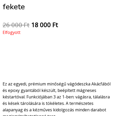
fekete
26 000
Ft
18 000
Ft
Elfogyott
Kézzel készült epoxy-fa
vágódeszka mágneses
késtartóval – EasyWorld
Ez az egyedi, prémium minőségű vágódeszka Akácfából
és epoxy gyantából készült, beépített mágneses
késtartóval. Funkciójában 3 az 1-ben: vágásra, tálalásra
és kések tárolására is tökéletes. A természetes
alapanyag és a kézműves kidolgozás minden darabot