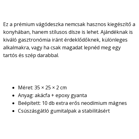
Tökéletes ajándékötlet
Ez a prémium vágódeszka nemcsak hasznos kiegészítő a
konyhában, hanem stílusos dísze is lehet. Ajándéknak is
kiváló gasztronómia iránt érdeklődőknek, különleges
alkalmakra, vagy ha csak magadat lepnéd meg egy
tartós és szép darabbal.
Műszaki adatok
Méret: 35 × 25 × 2 cm
Anyag: akácfa + epoxy gyanta
Beépített: 10 db extra erős neodímium mágnes
Csúszásgátló gumitalpak a stabilitásért
Vásárlási garancia