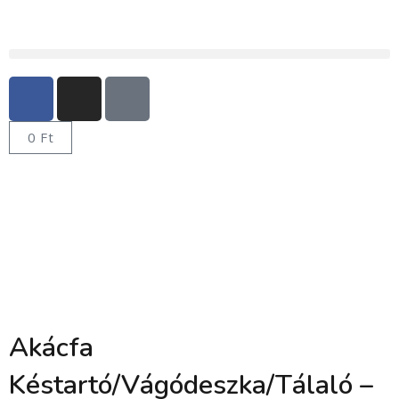
0
Ft
Akácfa
Késtartó/Vágódeszka/Tálaló –