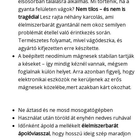
elsősorban tálalásra alkalmas. Mi történik, ha a
gyanta felületen vágok?
Nem tilos – és nem is
tragédia!
Lesz rajta néhány karcolás, ami
élelmiszerbarát gyantánál nem okoz semilyen
problémát étellel való érintkezés során.
Természetes folyamat, mivel vágódeszka, és
agyártó kifjezetten erre készítette.
A beépített neodímium mágnesek stabilan tartják
a késeket – így mindig kéznél vannak, mégsem
foglalnak külön helyet. Arra azonban figyelj, hogy
elektronikai eszközök ne kerüljenek az erős
mágnesek közelébe,mert azakban kárt okozhat.
Ápolási javaslat
Ne áztasd és ne mosd mosogatógépben
Használat után töröld át enyhén nedves ruhával
Időnként ápold a mellékelt
élelmiszerbarát
ápolóviasszal
, hogy hosszú ideig szép maradjon